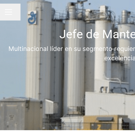
Compartir página
MENÚ
Jefe de Mante
Multinacional líder en su segmento requi
excelencia