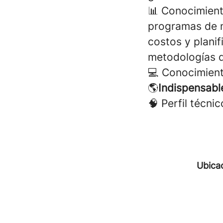
📊 Conocimient
programas de m
costos y plani
metodologías 
💻 Conocimient
🌎
Indispensabl
🧠 Perfil técni
Ubica