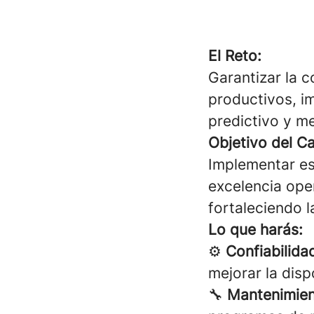
El Reto:
Garantizar la c
productivos, i
predictivo y me
Objetivo del C
Implementar es
excelencia ope
fortaleciendo l
Lo que harás:
⚙️
Confiabilida
mejorar la disp
🔧
Mantenimien