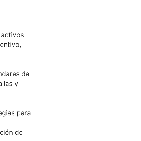
 activos
entivo,
ndares de
llas y
egias para
ción de