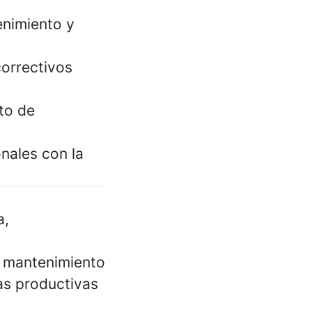
nimiento y
correctivos
to de
nales con la
a,
n mantenimiento
as productivas