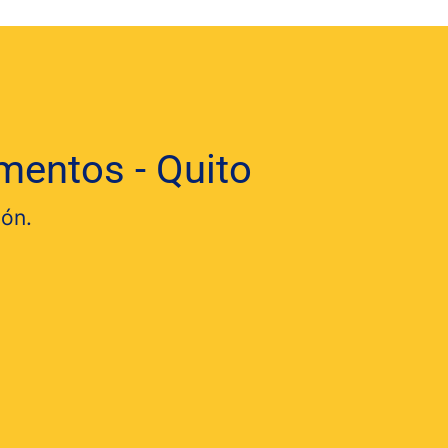
mentos - Quito
ión.