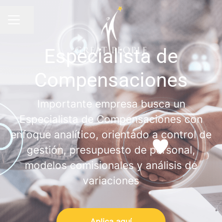
Compartir página
MENÚ
Especialista de
Compensaciones
Importante empresa busca un
Especialista de Compensaciones con
enfoque analítico, orientado a control de
gestión, presupuesto de personal,
modelos comisionales y análisis de
variaciones
Aplica aquí