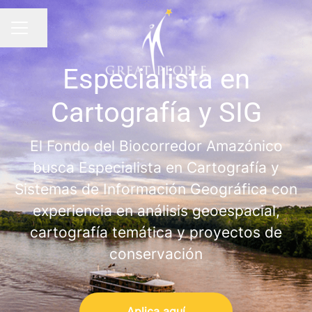
Compartir página
MENÚ
Especialista en
Cartografía y SIG
El Fondo del Biocorredor Amazónico
busca Especialista en Cartografía y
Sistemas de Información Geográfica con
experiencia en análisis geoespacial,
cartografía temática y proyectos de
conservación
Aplica aquí