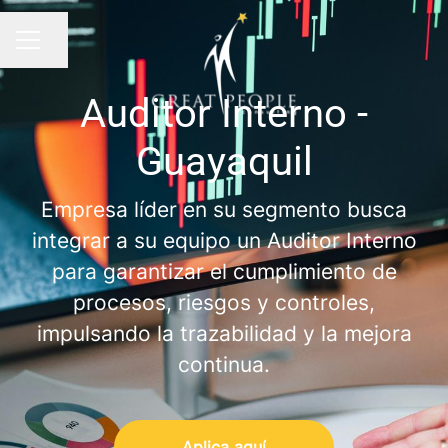
Compartir página
MENÚ
Auditor Interno -
Guayaquil
Empresa líder en su segmento busca
integrar a su equipo un Auditor Interno
para garantizar el cumplimiento de
procesos, riesgos y controles,
impulsando la trazabilidad y la mejora
continua.
Aplica aquí